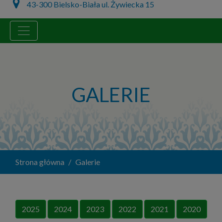
43-300 Bielsko-Biała ul. Żywiecka 15
GALERIE
Strona główna
Galerie
2025
2024
2023
2022
2021
2020