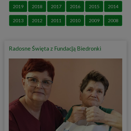
2019
2018
2017
2016
2015
2014
2013
2012
2011
2010
2009
2008
Radosne Święta z Fundacǰą Biedronki