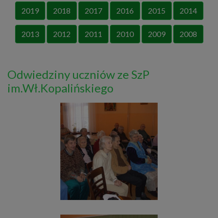
2019
2018
2017
2016
2015
2014
2013
2012
2011
2010
2009
2008
Odwiedziny uczniów ze SzP
im.Wł.Kopalińskiego