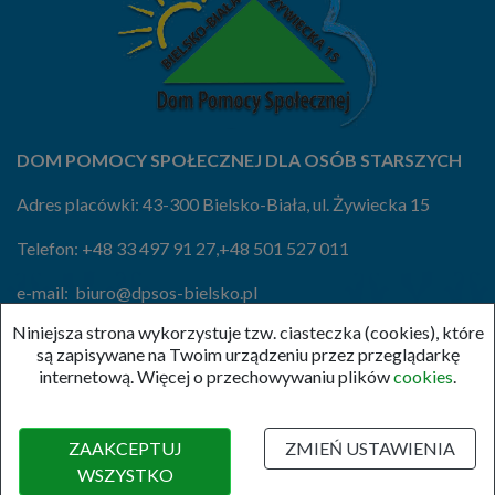
DOM POMOCY SPOŁECZNEJ DLA OSÓB STARSZYCH
Adres placówki: 43-300 Bielsko-Biała, ul. Żywiecka 15
Telefon:
+48 33 497 91 27
,
+48 501 527 011
e-mail:
biuro@dpsos-bielsko.pl
Niniejsza strona wykorzystuje tzw. ciasteczka (cookies), które
e-Doręczenia:
AE:PL-37807-88871-BEACD-19
są zapisywane na Twoim urządzeniu przez przeglądarkę
internetową. Więcej o przechowywaniu plików
cookies
.
ZAAKCEPTUJ
ZMIEŃ USTAWIENIA
(c) 2020 , DPSOS
WSZYSTKO