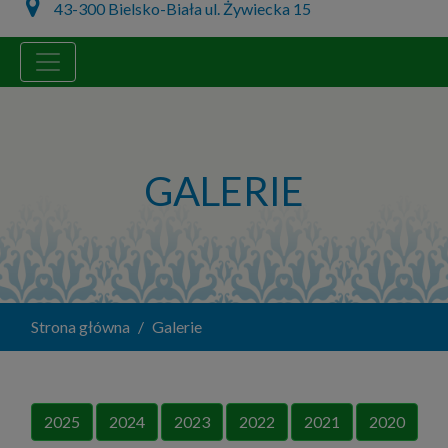
43-300 Bielsko-Biała ul. Żywiecka 15
GALERIE
Strona główna
Galerie
2025
2024
2023
2022
2021
2020