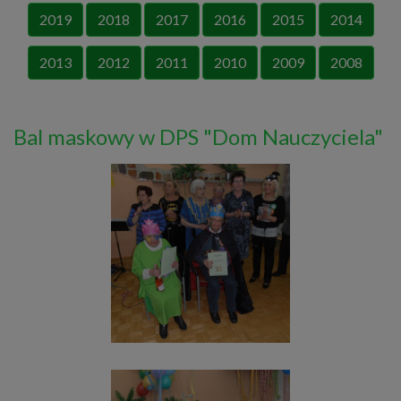
2019
2018
2017
2016
2015
2014
2013
2012
2011
2010
2009
2008
Bal maskowy w DPS "Dom Nauczyciela"