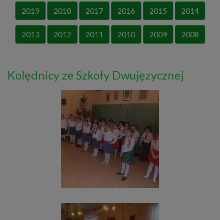
2019
2018
2017
2016
2015
2014
2013
2012
2011
2010
2009
2008
Kolędnicy ze Szkoły Dwujęzycznej