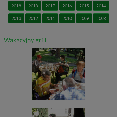
2019
2018
2017
2016
2015
2014
2013
2012
2011
2010
2009
2008
Wakacyjny grill