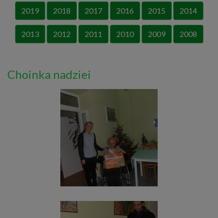
2019
2018
2017
2016
2015
2014
2013
2012
2011
2010
2009
2008
Choinka nadziei