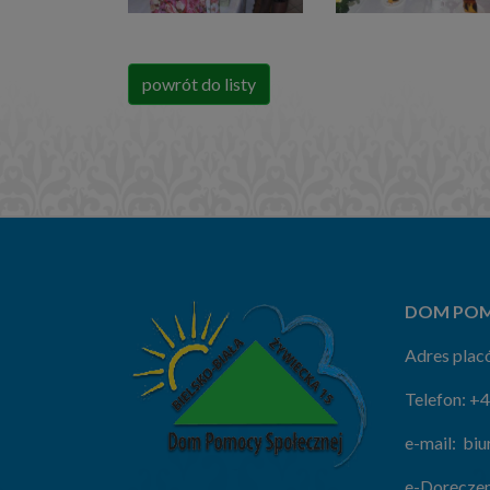
powrót do listy
DOM POM
Adres placó
Telefon:
+4
e-mail:
biu
e-Doręczen