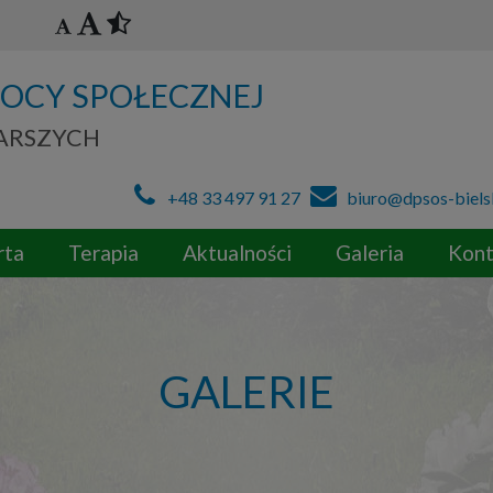
OCY SPOŁECZNEJ
TARSZYCH
+48 33 497 91 27
biuro@dpsos-biels
rta
Terapia
Aktualności
Galeria
Kont
GALERIE