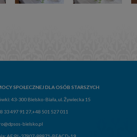
OCY SPOŁECZNEJ DLA OSÓB STARSZYCH
wki: 43-300 Bielsko-Biała, ul. Żywiecka 15
8 33 497 91 27
,
+48 501 527 011
ro@dpsos-bielsko.pl
ia:
AE:PL-37807-88871-BEACD-19