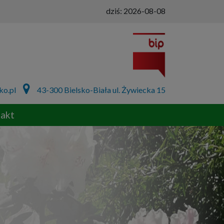
dziś:
2026-08-08
ko.pl
43-300 Bielsko-Biała ul. Żywiecka 15
akt