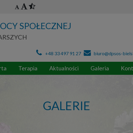
OCY SPOŁECZNEJ
TARSZYCH
+48 33 497 91 27
biuro@dpsos-biels
rta
Terapia
Aktualności
Galeria
Kont
GALERIE