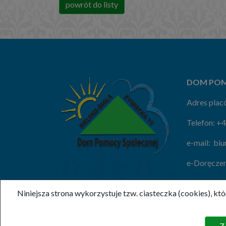
powrót do listy
DOM POM
Adres placó
Telefon:
+4
e-mail:
biu
e-Doręczen
Niniejsza strona wykorzystuje tzw. ciasteczka (cookies), 
(c) 2020 , DPSOS
Z