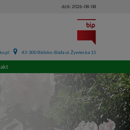
dziś:
2026-08-08
ko.pl
43-300 Bielsko-Biała ul. Żywiecka 15
akt