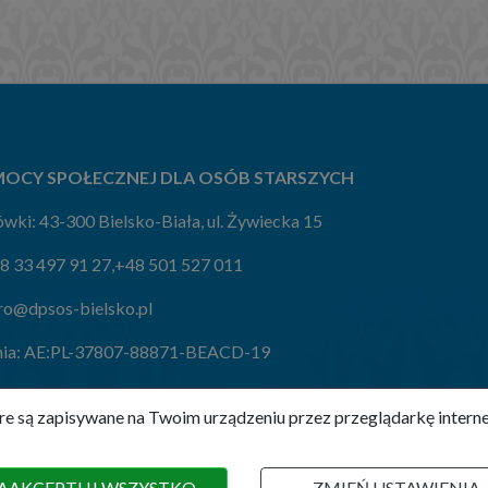
OCY SPOŁECZNEJ DLA OSÓB STARSZYCH
wki: 43-300 Bielsko-Biała, ul. Żywiecka 15
8 33 497 91 27
,
+48 501 527 011
ro@dpsos-bielsko.pl
ia:
AE:PL-37807-88871-BEACD-19
które są zapisywane na Twoim urządzeniu przez przeglądarkę inte
AAKCEPTUJ WSZYSTKO
ZMIEŃ USTAWIENIA