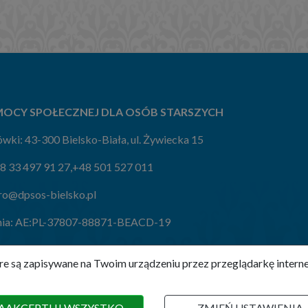
OCY SPOŁECZNEJ DLA OSÓB STARSZYCH
wki: 43-300 Bielsko-Biała, ul. Żywiecka 15
8 33 497 91 27
,
+48 501 527 011
ro@dpsos-bielsko.pl
ia:
AE:PL-37807-88871-BEACD-19
które są zapisywane na Twoim urządzeniu przez przeglądarkę inte
AAKCEPTUJ WSZYSTKO
ZMIEŃ USTAWIENIA