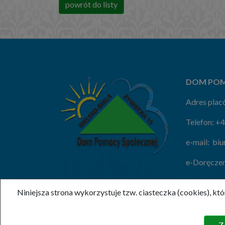
powrót do listy
DOM POM
Adres placó
Telefon:
+4
e-mail:
biu
e-Doręczen
Niniejsza strona wykorzystuje tzw. ciasteczka (cookies), 
(c) 2020 , DPSOS
Z