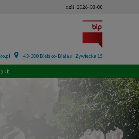
dziś:
2026-08-08
ko.pl
43-300 Bielsko-Biała ul. Żywiecka 15
akt