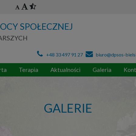
OCY SPOŁECZNEJ
TARSZYCH
+48 33 497 91 27
biuro@dpsos-biels
rta
Terapia
Aktualności
Galeria
Kont
GALERIE