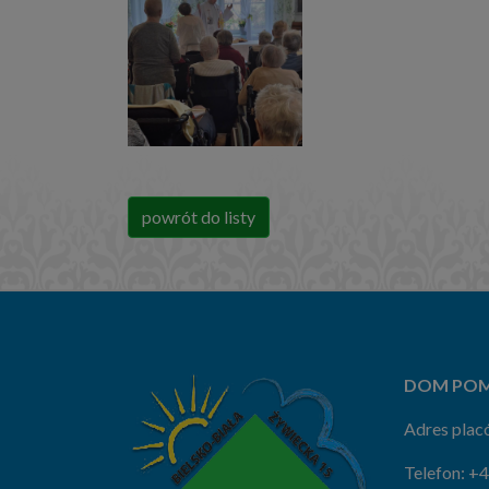
powrót do listy
DOM POM
Adres placó
Telefon:
+4