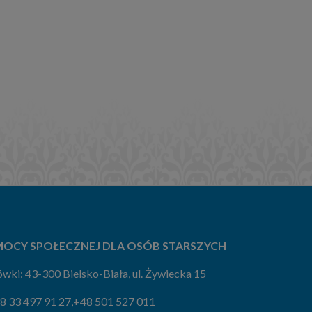
OCY SPOŁECZNEJ DLA OSÓB STARSZYCH
wki: 43-300 Bielsko-Biała, ul. Żywiecka 15
8 33 497 91 27
,
+48 501 527 011