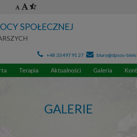
OCY SPOŁECZNEJ
TARSZYCH
+48 33 497 91 27
biuro@dpsos-biels
rta
Terapia
Aktualności
Galeria
Kont
GALERIE