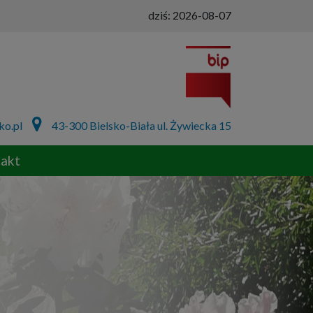
dziś:
2026-08-07
ko.pl
43-300 Bielsko-Biała ul. Żywiecka 15
akt