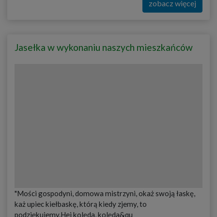
zobacz więcej
Jasełka w wykonaniu naszych mieszkańców
"Mości gospodyni, domowa mistrzyni, okaż swoją łaskę,
każ upiec kiełbaskę, którą kiedy zjemy, to
podziękujemy.Hej kolęda, kolęda&qu