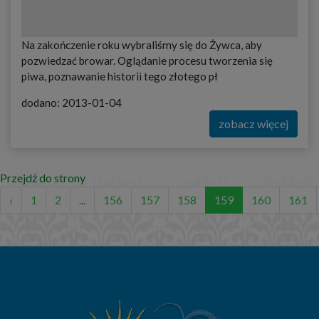
Na zakończenie roku wybraliśmy się do Żywca, aby
pozwiedzać browar. Oglądanie procesu tworzenia się
piwa, poznawanie historii tego złotego pł
dodano: 2013-01-04
zobacz więcej
Przejdź do strony
‹
1
2
...
156
157
158
159
160
161