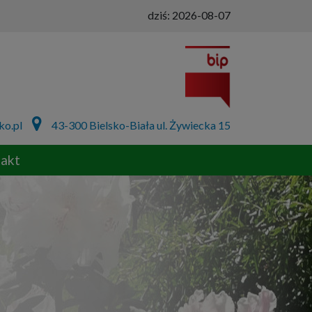
dziś:
2026-08-07
ko.pl
43-300 Bielsko-Biała ul. Żywiecka 15
akt