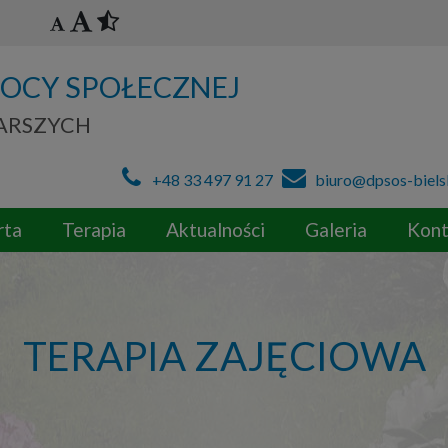
OCY SPOŁECZNEJ
TARSZYCH
+48 33 497 91 27
biuro@dpsos-biels
rta
Terapia
Aktualności
Galeria
Kont
TERAPIA ZAJĘCIOWA