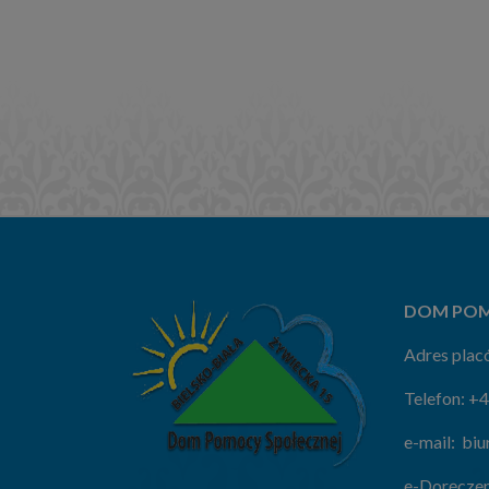
DOM POM
Adres placó
Telefon:
+4
e-mail:
biu
e-Doręczen