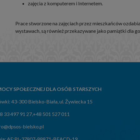
zajęcia z komputerem i Internetem.
Prace stworzone na zajęciach przez mieszkańców ozdabiaj
wystawach, są również przekazywane jako pamiątki dla go
OCY SPOŁECZNEJ DLA OSÓB STARSZYCH
wki: 43-300 Bielsko-Biała, ul. Żywiecka 15
8 33 497 91 27
,
+48 501 527 011
ro@dpsos-bielsko.pl
ia:
AE:PL-37807-88871-BEACD-19