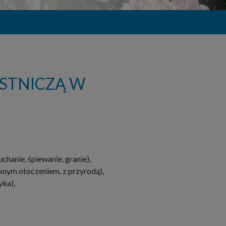
STNICZĄ W
hanie, śpiewanie, granie),
ęknym otoczeniem, z przyrodą),
yka),